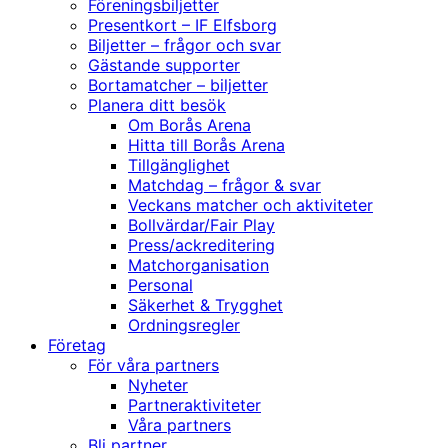
Föreningsbiljetter
Presentkort – IF Elfsborg
Biljetter – frågor och svar
Gästande supporter
Bortamatcher – biljetter
Planera ditt besök
Om Borås Arena
Hitta till Borås Arena
Tillgänglighet
Matchdag – frågor & svar
Veckans matcher och aktiviteter
Bollvärdar/Fair Play
Press/ackreditering
Matchorganisation
Personal
Säkerhet & Trygghet
Ordningsregler
Företag
För våra partners
Nyheter
Partneraktiviteter
Våra partners
Bli partner