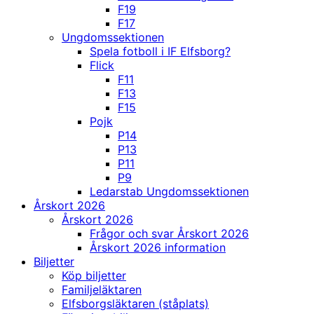
F19
F17
Ungdomssektionen
Spela fotboll i IF Elfsborg?
Flick
F11
F13
F15
Pojk
P14
P13
P11
P9
Ledarstab Ungdomssektionen
Årskort 2026
Årskort 2026
Frågor och svar Årskort 2026
Årskort 2026 information
Biljetter
Köp biljetter
Familjeläktaren
Elfsborgsläktaren (ståplats)