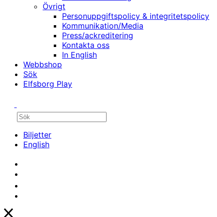
Övrigt
Personuppgiftspolicy & integritetspolicy
Kommunikation/Media
Press/ackreditering
Kontakta oss
In English
Webbshop
Sök
Elfsborg Play
Biljetter
English