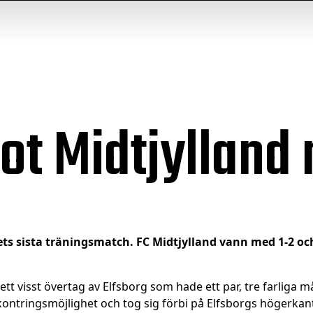
ot Midtjylland
ägrets sista träningsmatch. FC Midtjylland vann med 1-2 
tt visst övertag av Elfsborg som hade ett par, tre farliga m
n kontringsmöjlighet och tog sig förbi på Elfsborgs högerkant