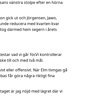
ssans vänstra stolpe efter en hörna
son gick ut och Jörgensen, Jawo,
 kunde reducera med kvarten kvar
h tog därmed hem segern i årets
estar vad vi går för.Vi kontrollerar
ske till och med två mål.
vt eller offensivt. När Elm tivngas gå
bbas får göra några riktigt fina
 taget är jag nöjd med lägret där vi