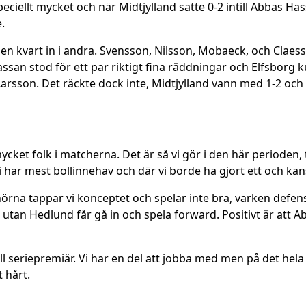
eciellt mycket och när Midtjylland satte 0-2 intill Abbas Ha
.
 en kvart in i andra. Svensson, Nilsson, Mobaeck, och Claes
san stod för ett par riktigt fina räddningar och Elfsborg
Larsson. Det räckte dock inte, Midtjylland vann med 1-2 oc
ycket folk i matcherna. Det är så vi gör i den här perioden, t
vi har mest bollinnehav och där vi borde ha gjort ett och kan
hörna tappar vi konceptet och spelar inte bra, varken defensi
in utan Hedlund får gå in och spela forward. Positivt är att A
ill seriepremiär. Vi har en del att jobba med men på det hela
 hårt.