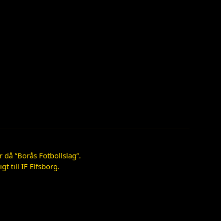
 då ”Borås Fotbollslag”.
 till IF Elfsborg.