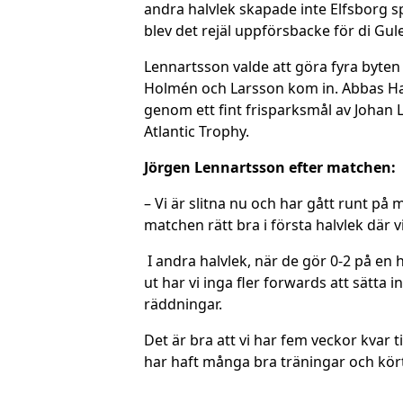
andra halvlek skapade inte Elfsborg sp
blev det rejäl uppförsbacke för di Gule
Lennartsson valde att göra fyra byten
Holmén och Larsson kom in. Abbas Has
genom ett fint frisparksmål av Johan 
Atlantic Trophy.
Jörgen Lennartsson efter matchen:
– Vi är slitna nu och har gått runt på m
matchen rätt bra i första halvlek där 
I andra halvlek, när de gör 0-2 på en 
ut har vi inga fler forwards att sätta 
räddningar.
Det är bra att vi har fem veckor kvar t
har haft många bra träningar och kört