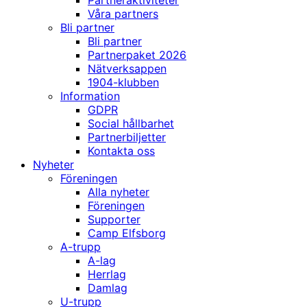
Partneraktiviteter
Våra partners
Bli partner
Bli partner
Partnerpaket 2026
Nätverksappen
1904-klubben
Information
GDPR
Social hållbarhet
Partnerbiljetter
Kontakta oss
Nyheter
Föreningen
Alla nyheter
Föreningen
Supporter
Camp Elfsborg
A-trupp
A-lag
Herrlag
Damlag
U-trupp