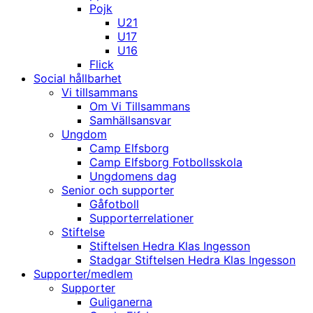
Pojk
U21
U17
U16
Flick
Social hållbarhet
Vi tillsammans
Om Vi Tillsammans
Samhällsansvar
Ungdom
Camp Elfsborg
Camp Elfsborg Fotbollsskola
Ungdomens dag
Senior och supporter
Gåfotboll
Supporterrelationer
Stiftelse
Stiftelsen Hedra Klas Ingesson
Stadgar Stiftelsen Hedra Klas Ingesson
Supporter/medlem
Supporter
Guliganerna