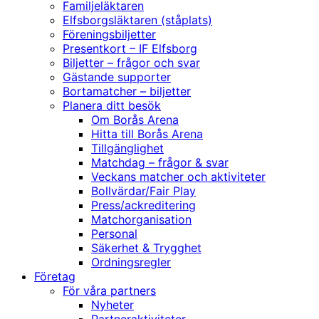
Familjeläktaren
Elfsborgsläktaren (ståplats)
Föreningsbiljetter
Presentkort – IF Elfsborg
Biljetter – frågor och svar
Gästande supporter
Bortamatcher – biljetter
Planera ditt besök
Om Borås Arena
Hitta till Borås Arena
Tillgänglighet
Matchdag – frågor & svar
Veckans matcher och aktiviteter
Bollvärdar/Fair Play
Press/ackreditering
Matchorganisation
Personal
Säkerhet & Trygghet
Ordningsregler
Företag
För våra partners
Nyheter