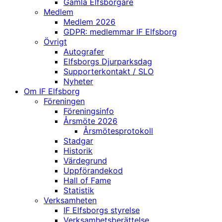
Gamla Elfsborgare
Medlem
Medlem 2026
GDPR: medlemmar IF Elfsborg
Övrigt
Autografer
Elfsborgs Djurparksdag
Supporterkontakt / SLO
Nyheter
Om IF Elfsborg
Föreningen
Föreningsinfo
Årsmöte 2026
Årsmötesprotokoll
Stadgar
Historik
Värdegrund
Uppförandekod
Hall of Fame
Statistik
Verksamheten
IF Elfsborgs styrelse
Verksamhetsberättelse