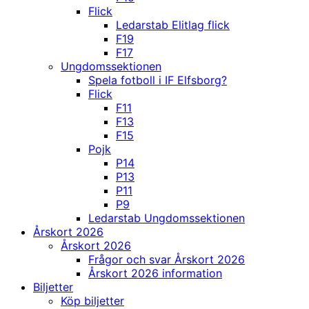
Flick
Ledarstab Elitlag flick
F19
F17
Ungdomssektionen
Spela fotboll i IF Elfsborg?
Flick
F11
F13
F15
Pojk
P14
P13
P11
P9
Ledarstab Ungdomssektionen
Årskort 2026
Årskort 2026
Frågor och svar Årskort 2026
Årskort 2026 information
Biljetter
Köp biljetter