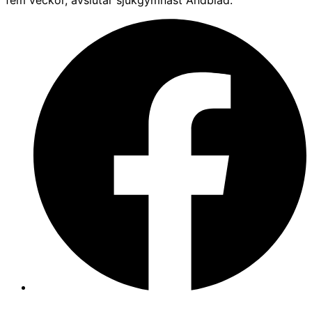
fem veckor, avslutar sjukgymnast Andblad.