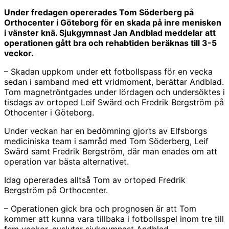
Under fredagen opererades Tom Söderberg på
Orthocenter i Göteborg för en skada på inre menisken
i vänster knä. Sjukgymnast Jan Andblad meddelar att
operationen gått bra och rehabtiden beräknas till 3-5
veckor.
– Skadan uppkom under ett fotbollspass för en vecka
sedan i samband med ett vridmoment, berättar Andblad.
Tom magnetröntgades under lördagen och undersöktes i
tisdags av ortoped Leif Swärd och Fredrik Bergström på
Othocenter i Göteborg.
Under veckan har en bedömning gjorts av Elfsborgs
mediciniska team i samråd med Tom Söderberg, Leif
Swärd samt Fredrik Bergström, där man enades om att
operation var bästa alternativet.
Idag opererades alltså Tom av ortoped Fredrik
Bergström på Orthocenter.
– Operationen gick bra och prognosen är att Tom
kommer att kunna vara tillbaka i fotbollsspel inom tre till