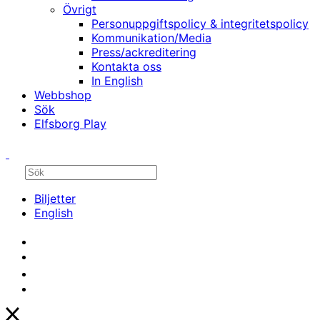
Övrigt
Personuppgiftspolicy & integritetspolicy
Kommunikation/Media
Press/ackreditering
Kontakta oss
In English
Webbshop
Sök
Elfsborg Play
Biljetter
English