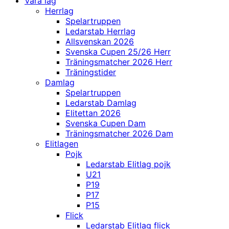
Våra lag
Herrlag
Spelartruppen
Ledarstab Herrlag
Allsvenskan 2026
Svenska Cupen 25/26 Herr
Träningsmatcher 2026 Herr
Träningstider
Damlag
Spelartruppen
Ledarstab Damlag
Elitettan 2026
Svenska Cupen Dam
Träningsmatcher 2026 Dam
Elitlagen
Pojk
Ledarstab Elitlag pojk
U21
P19
P17
P15
Flick
Ledarstab Elitlag flick