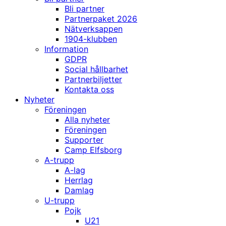
Bli partner
Partnerpaket 2026
Nätverksappen
1904-klubben
Information
GDPR
Social hållbarhet
Partnerbiljetter
Kontakta oss
Nyheter
Föreningen
Alla nyheter
Föreningen
Supporter
Camp Elfsborg
A-trupp
A-lag
Herrlag
Damlag
U-trupp
Pojk
U21