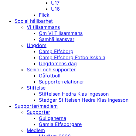
U17
U16
Flick
Social hållbarhet
Vi tillsammans
Om Vi Tillsammans
Samhällsansvar
Ungdom
Camp Elfsborg
Camp Elfsborg Fotbollsskola
Ungdomens dag
Senior och supporter
Gåfotboll
Supporterrelationer
Stiftelse
Stiftelsen Hedra Klas Ingesson
Stadgar Stiftelsen Hedra Klas Ingesson
Supporter/medlem
Supporter
Guliganerna
Gamla Elfsborgare
Medlem