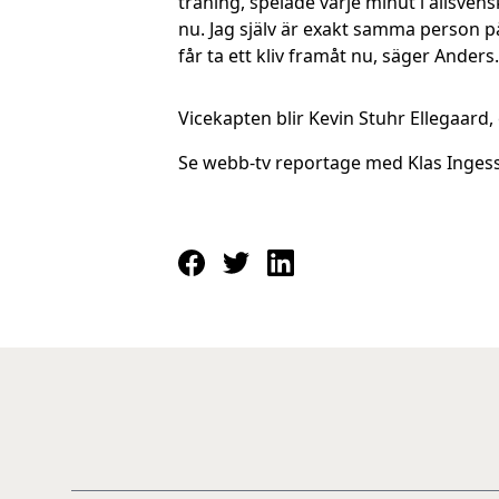
träning, spelade varje minut i allsvens
nu. Jag själv är exakt samma person på
får ta ett kliv framåt nu, säger Anders.
Vicekapten blir Kevin Stuhr Ellegaard, 
Se webb-tv reportage med Klas Inges