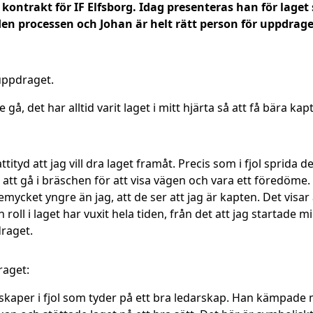
 kontrakt för IF Elfsborg. Idag presenteras han för laget
 den processen och Johan är helt rätt person för uppdrage
uppdraget.
 gå, det har alltid varit laget i mitt hjärta så att få bära ka
attityd att jag vill dra laget framåt. Precis som i fjol sprida
att gå i bräschen för att visa vägen och vara ett föredöme. D
mycket yngre än jag, att de ser att jag är kapten. Det visar a
 roll i laget har vuxit hela tiden, från det att jag startade m
draget.
raget:
nskaper i fjol som tyder på ett bra ledarskap. Han kämpade 