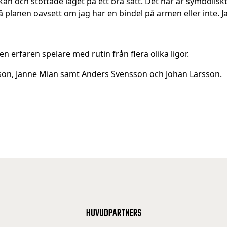
kan och stöttade laget på ett bra sätt. Det här är symboliskt 
 planen oavsett om jag har en bindel på armen eller inte. Ja
en erfaren spelare med rutin från flera olika ligor.
son, Janne Mian samt Anders Svensson och Johan Larsson.
HUVUDPARTNERS