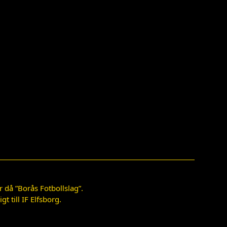
 då ”Borås Fotbollslag”.
 till IF Elfsborg.