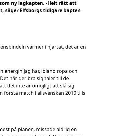
 som ny lagkapten. -Helt rätt att
t, säger Elfsborgs tidigare kapten
ptensbindeln värmer i hjärtat, det är en
 den energin jag har, ibland ropa och
et här ger bra signaler till de
tt det inte är omöjligt att slå sig
in första match i allsvenskan 2010 tills
mest på planen, missade aldrig en