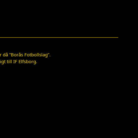
 då ”Borås Fotbollslag”.
 till IF Elfsborg.