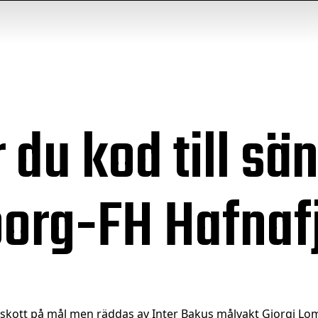
 du kod till s
borg-FH Hafnaf