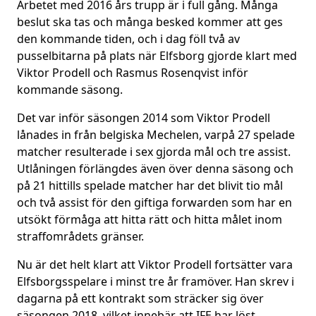
Arbetet med 2016 års trupp är i full gång. Många
beslut ska tas och många besked kommer att ges
den kommande tiden, och i dag föll två av
pusselbitarna på plats när Elfsborg gjorde klart med
Viktor Prodell och Rasmus Rosenqvist inför
kommande säsong.
Det var inför säsongen 2014 som Viktor Prodell
lånades in från belgiska Mechelen, varpå 27 spelade
matcher resulterade i sex gjorda mål och tre assist.
Utlåningen förlängdes även över denna säsong och
på 21 hittills spelade matcher har det blivit tio mål
och två assist för den giftiga forwarden som har en
utsökt förmåga att hitta rätt och hitta målet inom
straffområdets gränser.
Nu är det helt klart att Viktor Prodell fortsätter vara
Elfsborgsspelare i minst tre år framöver. Han skrev i
dagarna på ett kontrakt som sträcker sig över
säsongen 2018, vilket innebär att IFE har löst