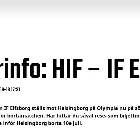
info: HIF – IF 
09-13 17:31
n IF Elfsborg ställs mot Helsingborg på Olympia nu på sö
för bortamatchen. Här hittar du såväl rese- som biljett
 inför Helsingborg borta 10e juli.