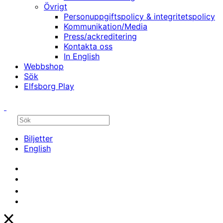
Övrigt
Personuppgiftspolicy & integritetspolicy
Kommunikation/Media
Press/ackreditering
Kontakta oss
In English
Webbshop
Sök
Elfsborg Play
Biljetter
English