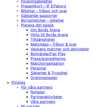
Föreningsbiljetter
Presentkort – IF Elfsborg
Biljetter – frågor och svar
Gästande supporter
Bortamatcher – biljetter
Planera ditt besök
Om Borås Arena
Hitta till Borås Arena
Tillgänglighet
Matchdag – frågor & svar
Veckans matcher och aktiviteter
Bollvärdar/Fair Play
Press/ackreditering
Matchorganisation
Personal
Säkerhet & Trygghet
Ordningsregler
Företag
För våra partners
Nyheter
Partneraktiviteter
Våra partners
Bli partner