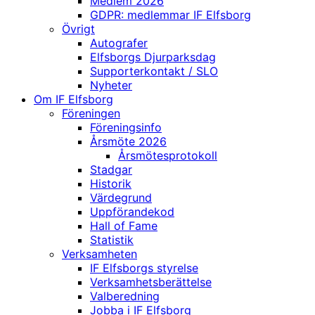
Medlem 2026
GDPR: medlemmar IF Elfsborg
Övrigt
Autografer
Elfsborgs Djurparksdag
Supporterkontakt / SLO
Nyheter
Om IF Elfsborg
Föreningen
Föreningsinfo
Årsmöte 2026
Årsmötesprotokoll
Stadgar
Historik
Värdegrund
Uppförandekod
Hall of Fame
Statistik
Verksamheten
IF Elfsborgs styrelse
Verksamhetsberättelse
Valberedning
Jobba i IF Elfsborg