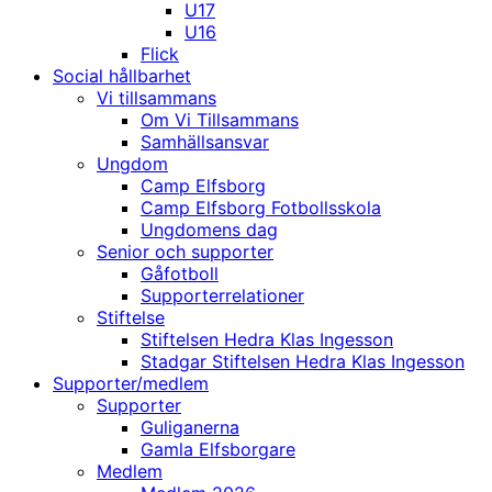
U17
U16
Flick
Social hållbarhet
Vi tillsammans
Om Vi Tillsammans
Samhällsansvar
Ungdom
Camp Elfsborg
Camp Elfsborg Fotbollsskola
Ungdomens dag
Senior och supporter
Gåfotboll
Supporterrelationer
Stiftelse
Stiftelsen Hedra Klas Ingesson
Stadgar Stiftelsen Hedra Klas Ingesson
Supporter/medlem
Supporter
Guliganerna
Gamla Elfsborgare
Medlem