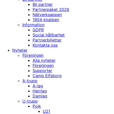
Bli partner
Partnerpaket 2026
Nätverksappen
1904-klubben
Information
GDPR
Social hållbarhet
Partnerbiljetter
Kontakta oss
Nyheter
Föreningen
Alla nyheter
Föreningen
Supporter
Camp Elfsborg
A-trupp
A-lag
Herrlag
Damlag
U-trupp
Pojk
U21