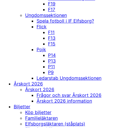
F19
F17
Ungdomssektionen
Spela fotboll i IF Elfsborg?
Flick
F11
F13
F15
Pojk
P14
P13
P11
P9
Ledarstab Ungdomssektionen
Årskort 2026
Årskort 2026
Frågor och svar Årskort 2026
Årskort 2026 information
Biljetter
Köp biljetter
Familjeläktaren
Elfsborgsläktaren (ståplats)