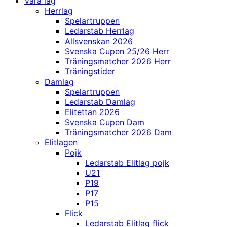
Våra lag
Herrlag
Spelartruppen
Ledarstab Herrlag
Allsvenskan 2026
Svenska Cupen 25/26 Herr
Träningsmatcher 2026 Herr
Träningstider
Damlag
Spelartruppen
Ledarstab Damlag
Elitettan 2026
Svenska Cupen Dam
Träningsmatcher 2026 Dam
Elitlagen
Pojk
Ledarstab Elitlag pojk
U21
P19
P17
P15
Flick
Ledarstab Elitlag flick