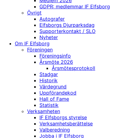
Medlem 2026
GDPR: medlemmar IF Elfsborg
Övrigt
Autografer
Elfsborgs Djurparksdag
Supporterkontakt / SLO
Nyheter
Om IF Elfsborg
Föreningen
Föreningsinfo
Årsmöte 2026
Årsmötesprotokoll
Stadgar
Historik
Värdegrund
Uppförandekod
Hall of Fame
Statistik
Verksamheten
IF Elfsborgs styrelse
Verksamhetsberättelse
Valberedning
Jobba i IF Elfsborg