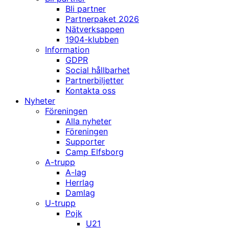
Bli partner
Partnerpaket 2026
Nätverksappen
1904-klubben
Information
GDPR
Social hållbarhet
Partnerbiljetter
Kontakta oss
Nyheter
Föreningen
Alla nyheter
Föreningen
Supporter
Camp Elfsborg
A-trupp
A-lag
Herrlag
Damlag
U-trupp
Pojk
U21