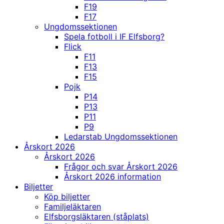
F19
F17
Ungdomssektionen
Spela fotboll i IF Elfsborg?
Flick
F11
F13
F15
Pojk
P14
P13
P11
P9
Ledarstab Ungdomssektionen
Årskort 2026
Årskort 2026
Frågor och svar Årskort 2026
Årskort 2026 information
Biljetter
Köp biljetter
Familjeläktaren
Elfsborgsläktaren (ståplats)