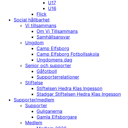
U17
U16
Flick
Social hållbarhet
Vi tillsammans
Om Vi Tillsammans
Samhällsansvar
Ungdom
Camp Elfsborg
Camp Elfsborg Fotbollsskola
Ungdomens dag
Senior och supporter
Gåfotboll
Supporterrelationer
Stiftelse
Stiftelsen Hedra Klas Ingesson
Stadgar Stiftelsen Hedra Klas Ingesson
Supporter/medlem
Supporter
Guliganerna
Gamla Elfsborgare
Medlem