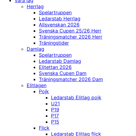
Våra lag
Herrlag
Spelartruppen
Ledarstab Herrlag
Allsvenskan 2026
Svenska Cupen 25/26 Herr
Träningsmatcher 2026 Herr
Träningstider
Damlag
Spelartruppen
Ledarstab Damlag
Elitettan 2026
Svenska Cupen Dam
Träningsmatcher 2026 Dam
Elitlagen
Pojk
Ledarstab Elitlag pojk
U21
P19
P17
P15
Flick
Ledarstab Elitlag flick