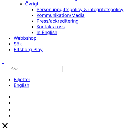
Övrigt
Personuppgiftspolicy & integritetspolicy
Kommunikation/Media
Press/ackreditering
Kontakta oss
In English
Webbshop
Sök
Elfsborg Play
Biljetter
English