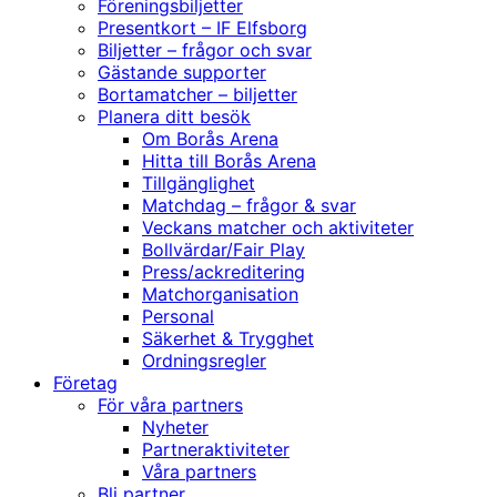
Föreningsbiljetter
Presentkort – IF Elfsborg
Biljetter – frågor och svar
Gästande supporter
Bortamatcher – biljetter
Planera ditt besök
Om Borås Arena
Hitta till Borås Arena
Tillgänglighet
Matchdag – frågor & svar
Veckans matcher och aktiviteter
Bollvärdar/Fair Play
Press/ackreditering
Matchorganisation
Personal
Säkerhet & Trygghet
Ordningsregler
Företag
För våra partners
Nyheter
Partneraktiviteter
Våra partners
Bli partner