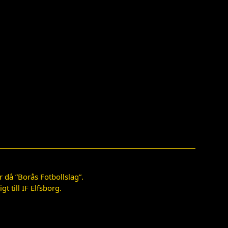
 då ”Borås Fotbollslag”.
 till IF Elfsborg.