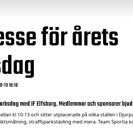
esse för årets
sdag
0-13 16:18
parksdag med IF Elfsborg. Medlemmar och sponsorer bjuds 
llan kl 10-13 och sitter utplacerade på olika ställen i Djurpar
iktsmålning, straffsparkstävling med mera. Team Sportia k