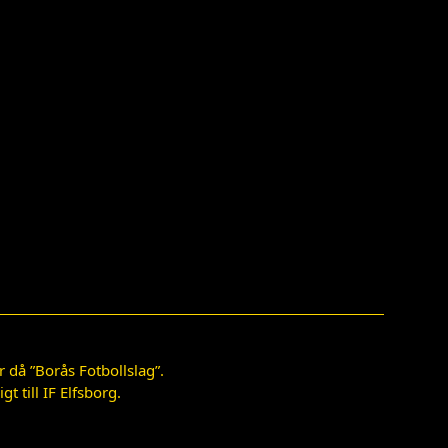
 då ”Borås Fotbollslag”.
 till IF Elfsborg.