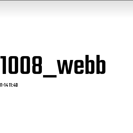
2jj1008_webb
1-14 11:48