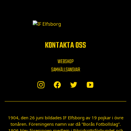
KONTAKTA OSS
WEBSHOP
SAMHÄLLSANSVAR
1904, den 26 juni bildades IF Elfsborg av 19 pojkar i övre
tonåren. Föreningens namn var då ”Borås Fotbollslag”.
1906 blev föreningen medlem i Riksidrottsförbundet och