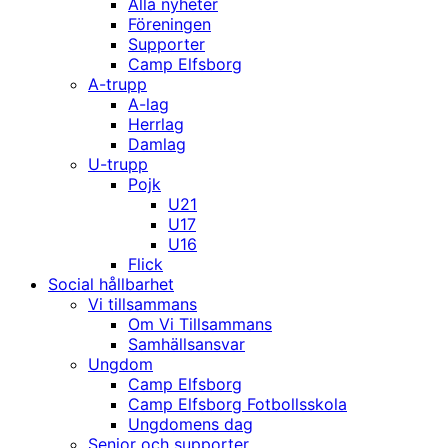
Alla nyheter
Föreningen
Supporter
Camp Elfsborg
A-trupp
A-lag
Herrlag
Damlag
U-trupp
Pojk
U21
U17
U16
Flick
Social hållbarhet
Vi tillsammans
Om Vi Tillsammans
Samhällsansvar
Ungdom
Camp Elfsborg
Camp Elfsborg Fotbollsskola
Ungdomens dag
Senior och supporter