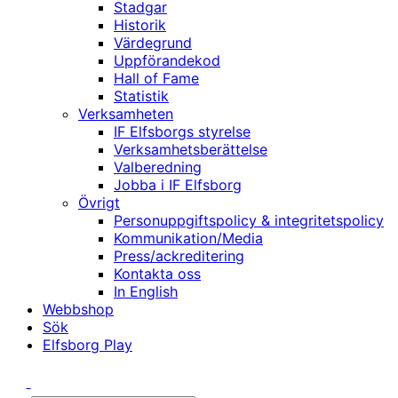
Stadgar
Historik
Värdegrund
Uppförandekod
Hall of Fame
Statistik
Verksamheten
IF Elfsborgs styrelse
Verksamhetsberättelse
Valberedning
Jobba i IF Elfsborg
Övrigt
Personuppgiftspolicy & integritetspolicy
Kommunikation/Media
Press/ackreditering
Kontakta oss
In English
Webbshop
Sök
Elfsborg Play