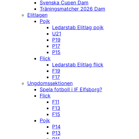
Svenska Cupen Dam
Träningsmatcher 2026 Dam
Elitlagen
Pojk
Ledarstab Elitlag pojk
U21
P19
P17
P15
Flick
Ledarstab Elitlag flick
F19
F17
Ungdomssektionen
Spela fotboll i IF Elfsborg?
Flick
F11
F13
F15
Pojk
P14
P13