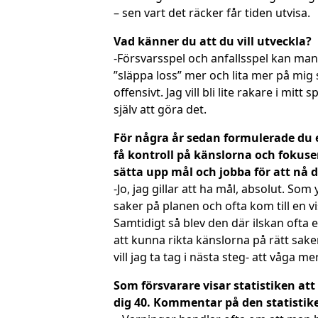
– sen vart det räcker får tiden utvisa.
Vad känner du att du vill utveckla?
-Försvarsspel och anfallsspel kan man a
”släppa loss” mer och lita mer på mig 
offensivt. Jag vill bli lite rakare i mit
själv att göra det.
För några år sedan formulerade du e
få kontroll på känslorna och fokuser
sätta upp mål och jobba för att nå
-Jo, jag gillar att ha mål, absolut. So
saker på planen och ofta kom till en vi
Samtidigt så blev den där ilskan ofta e
att kunna rikta känslorna på rätt saker
vill jag ta tag i nästa steg- att våga m
Som försvarare visar statistiken att
dig 40. Kommentar på den statistik