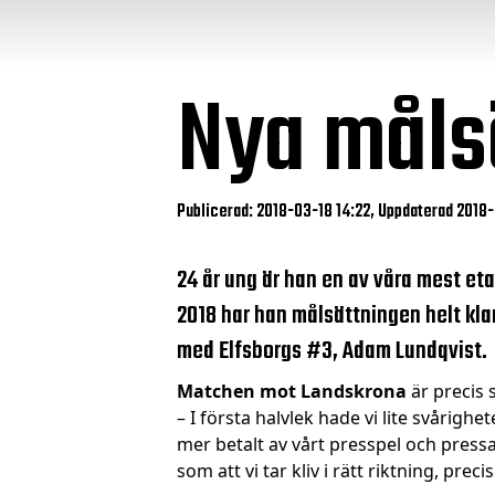
Nya målsä
Publicerad: 2018-03-18 14:22, Uppdaterad 2018
24 år ung är han en av våra mest eta
2018 har han målsättningen helt klar
med Elfsborgs #3, Adam Lundqvist.
Matchen mot Landskrona
är precis 
– I första halvlek hade vi lite svårig
mer betalt av vårt presspel och pressa
som att vi tar kliv i rätt riktning, pre