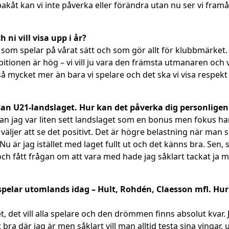
kåt kan vi inte påverka eller förändra utan nu ser vi framåt
 ni vill visa upp i år?
 som spelar på vårat sätt och som gör allt för klubbmärket. V
mbitionen är hög – vi vill ju vara den främsta utmanaren oc
så mycket mer än bara vi spelare och det ska vi visa respekt 
utan U21-landslaget. Hur kan det påverka dig personligen
sedan jag var liten sett landslaget som en bonus men fokus har
 väljer att se det positivt. Det är högre belastning när man
 är jag istället med laget fullt ut och det känns bra. Sen, sj
och fått frågan om att vara med hade jag såklart tackat ja 
elar utomlands idag – Hult, Rohdén, Claesson mfl. Hur 
det vill alla spelare och den drömmen finns absolut kvar. Ja
bra där jag är men såklart vill man alltid testa sina vingar,