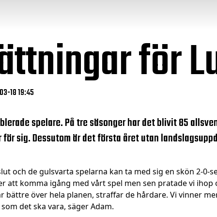
ttningar för L
-03-18 19:45
blerade spelare. På tre säsonger har det blivit 85 allsv
 för sig. Dessutom är det första året utan landslagsuppd
slut och de gulsvarta spelarna kan ta med sig en skön 2-0-se
heter att komma igång med vårt spel men sen pratade vi ihop o
r bättre över hela planen, straffar de hårdare. Vi vinner m
cis som det ska vara, säger Adam.