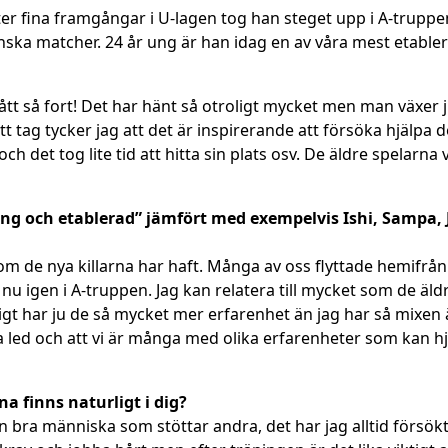
fter fina framgångar i U-lagen tog han steget upp i A-trupp
enska matcher. 24 år ung är han idag en av våra mest etable
 gått så fort! Det har hänt så otroligt mycket men man växer
tt tag tycker jag att det är inspirerande att försöka hjälp
och det tog lite tid att hitta sin plats osv. De äldre spelarna 
ung och etablerad” jämfört med exempelvis Ishi, Sampa, 
 de nya killarna har haft. Många av oss flyttade hemifrån
nu igen i A-truppen. Jag kan relatera till mycket som de äl
gt har ju de så mycket mer erfarenhet än jag har så mixen är 
 och att vi är många med olika erfarenheter som kan hjälp
 finns naturligt i dig?
n bra människa som stöttar andra, det har jag alltid försökt