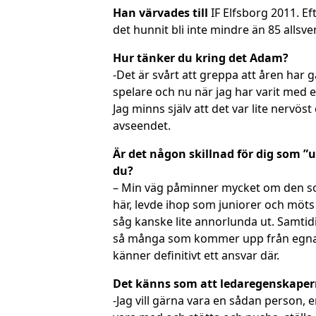
Han värvades till
IF Elfsborg 2011. E
det hunnit bli inte mindre än 85 allsv
Hur tänker du kring det Adam?
-Det är svårt att greppa att åren har
spelare och nu när jag har varit med e
Jag minns själv att det var lite nervöst 
avseendet.
Är det någon skillnad för dig som ”
du?
– Min väg påminner mycket om den som
här, levde ihop som juniorer och möts 
såg kanske lite annorlunda ut. Samtidi
så många som kommer upp från egna led
känner definitivt ett ansvar där.
Det känns som att ledaregenskaperna
-Jag vill gärna vara en sådan person, e