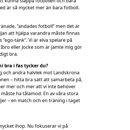
att kunna släppa fotbollen och bara
å med är så mycket mer än bara fotboll.
tränade, ”andades fotboll” men det är
ljan att hjälpa varandra måste finnas
 ”ego-tänk”. Vi är elva spelare på
 Ibro eller Jocke som är jämte mig gör
digt bra.
 bra i fas tycker du?
 jag och andra halvlek mot Landskrona
nen – hitta bra sätt att samarbeta på,
mer mer och mer att vi inte behöver
vi måste ha tålamod. En av våra stora
aljer – en match och en träning i taget
m mycket ihop. Nu fokuserar vi på