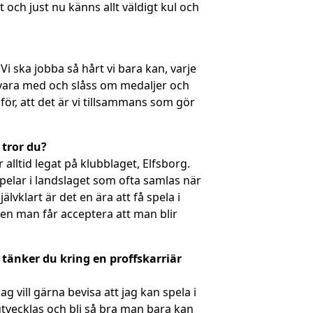
 och just nu känns allt väldigt kul och
i ska jobba så hårt vi bara kan, varje
h vara med och slåss om medaljer och
för, att det är vi tillsammans som gör
 tror du?
 alltid legat på klubblaget, Elfsborg.
 spelar i landslaget som ofta samlas när
älvklart är det en ära att få spela i
men man får acceptera att man blir
tänker du kring en proffskarriär
g vill gärna bevisa att jag kan spela i
 utvecklas och bli så bra man bara kan