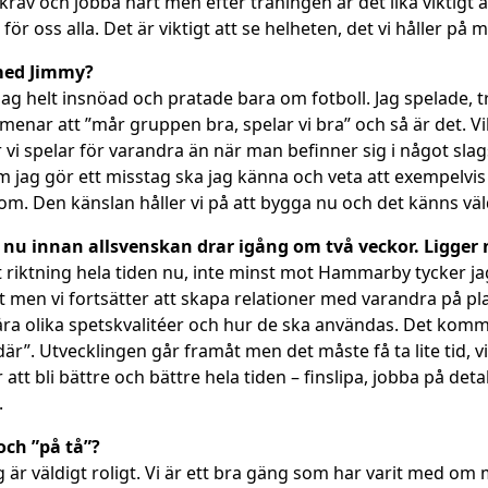
krav och jobba hårt men efter träningen är det lika viktigt 
r för oss alla. Det är viktigt att se helheten, det vi håller p
med Jimmy?
jag helt insnöad och pratade bara om fotboll. Jag spelade, 
enar att ”mår gruppen bra, spelar vi bra” och så är det. Vi
 vi spelar för varandra än när man befinner sig i något slags
m jag gör ett misstag ska jag känna och veta att exempelvis
tom. Den känslan håller vi på att bygga nu och det känns väl
nu innan allsvenskan drar igång om två veckor. Ligger ni
rätt riktning hela tiden nu, inte minst mot Hammarby tycker
t men vi fortsätter att skapa relationer med varandra på pla
våra olika spetskvalitéer och hur de ska användas. Det kom
där”. Utvecklingen går framåt men det måste få ta lite tid, 
 att bli bättre och bättre hela tiden – finslipa, jobba på det
.
och ”på tå”?
i sig är väldigt roligt. Vi är ett bra gäng som har varit med o