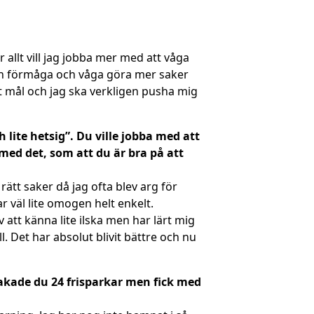
r allt vill jag jobba mer med att våga
 egen förmåga och våga göra mer saker
 mitt mål och jag ska verkligen pusha mig
ite hetsig”. Du ville jobba med att
med det, som att du är bra på att
 rätt saker då jag ofta blev arg för
ar väl lite omogen helt enkelt.
 att känna lite ilska men har lärt mig
l. Det har absolut blivit bättre och nu
rsakade du 24 frisparkar men fick med