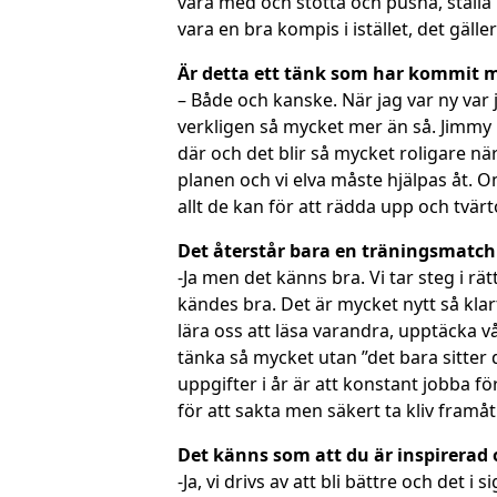
vara med och stötta och pusha, ställa 
vara en bra kompis i istället, det gälle
Är detta ett tänk som har kommit 
– Både och kanske. När jag var ny var 
verkligen så mycket mer än så. Jimmy m
där och det blir så mycket roligare när
planen och vi elva måste hjälpas åt. O
allt de kan för att rädda upp och tvär
Det återstår bara en träningsmatch 
-Ja men det känns bra. Vi tar steg i 
kändes bra. Det är mycket nytt så klar
lära oss att läsa varandra, upptäcka 
tänka så mycket utan ”det bara sitter 
uppgifter i år är att konstant jobba för
för att sakta men säkert ta kliv framåt
Det känns som att du är inspirerad 
-Ja, vi drivs av att bli bättre och det 