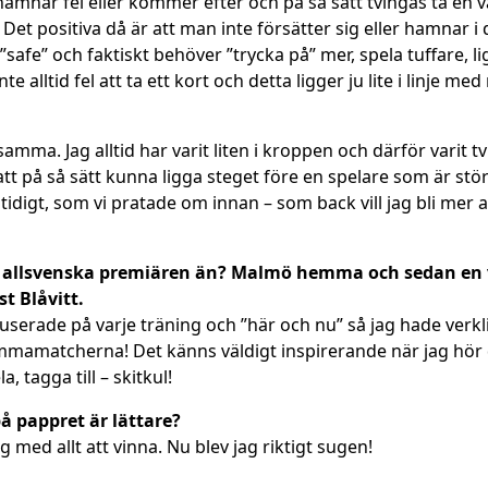
amnar fel eller kommer efter och på så sätt tvingas ta en v
Det positiva då är att man inte försätter sig eller hamnar i
”safe” och faktiskt behöver ”trycka på” mer, spela tuffare, l
nte alltid fel att ta ett kort och detta ligger ju lite i linje 
samma. Jag alltid har varit liten i kroppen och därför varit tv
att på så sätt kunna ligga steget före en spelare som är stö
mtidigt, som vi pratade om innan – som back vill jag bli me
t på allsvenska premiären än? Malmö hemma och sedan 
t Blåvitt.
fokuserade på varje träning och ”här och nu” så jag hade verkli
amatcherna! Det känns väldigt inspirerande när jag hör de
, tagga till – skitkul!
å pappret är lättare?
g med allt att vinna. Nu blev jag riktigt sugen!