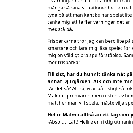
– Varningar handlar ofta om att man h
många sådana situationer helt enkelt. 
tyda på att man kanske har spelat lite 
tänka mig att ta fler varningar, det är i
mer, stå på.
Frisparkarna tror jag kan bero lite på 
smartare och lära mig läsa spelet för 
mig en väldigt bra spelförståelse. Sa
mer frisparkar.
Till sist, har du hunnit tänka nå
annat Djurgården, AIK och inte mins
-Är det så? Alltså, vi är på riktigt så 
Malmö i premiären men resten av hemm
matcher man vill spela, måste vilja spela
Hellre Malmö alltså än ett lag som p
-Absolut. Lätt! Hellre en riktig utmanin