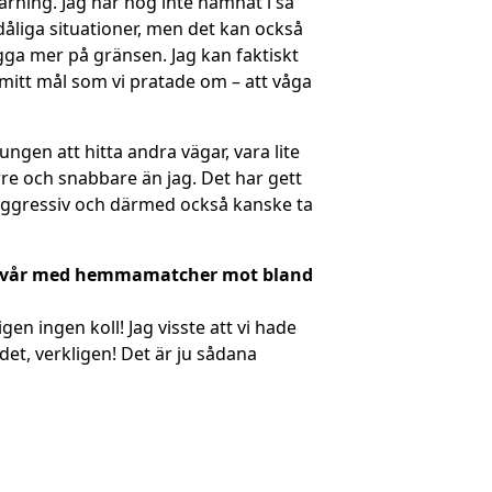
arning. Jag har nog inte hamnat i så
 dåliga situationer, men det kan också
igga mer på gränsen. Jag kan faktiskt
med mitt mål som vi pratade om – att våga
ungen att hitta andra vägar, vara lite
rre och snabbare än jag. Det har gett
r aggressiv och därmed också kanske ta
en vår med hemmamatcher mot bland
gen ingen koll! Jag visste att vi hade
t, verkligen! Det är ju sådana