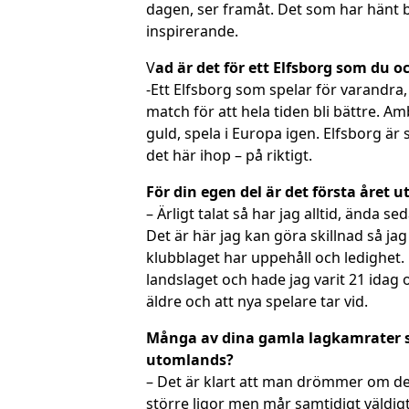
dagen, ser framåt. Det som har hänt ba
inspirerande.
V
ad är det för ett Elfsborg som du och
-Ett Elfsborg som spelar för varandra,
match för att hela tiden bli bättre. A
guld, spela i Europa igen. Elfsborg är 
det här ihop – på riktigt.
För din egen del är det första året 
– Ärligt talat så har jag alltid, ända 
Det är här jag kan göra skillnad så jag
klubblaget har uppehåll och ledighet. Nu
landslaget och hade jag varit 21 idag 
äldre och att nya spelare tar vid.
Många av dina gamla lagkamrater sp
utomlands?
– Det är klart att man drömmer om det, 
större ligor men mår samtidigt väldigt 