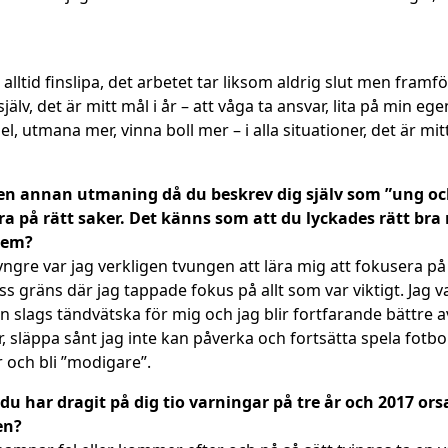
lltid finslipa, det arbetet tar liksom aldrig slut men framfö
själv, det är mitt mål i år – att våga ta ansvar, lita på min
t spel, utmana mer, vinna boll mer – i alla situationer, det är
n annan utmaning då du beskrev dig själv som ”ung och l
a på rätt saker. Det känns som att du lyckades rätt bra 
 dem?
m yngre var jag verkligen tvungen att lära mig att fokusera på
ss gräns där jag tappade fokus på allt som var viktigt. Jag v
n slags tändvätska för mig och jag blir fortfarande bättre av
, släppa sånt jag inte kan påverka och fortsätta spela fotbol
er och bli ”modigare”.
 du har dragit på dig tio varningar på tre år och 2017 o
en?