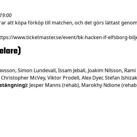
 19:00
r att köpa förköp till matchen, och det görs lättast genom
ttps://www.ticketmaster.se/event/bk-hacken-if-elfsborg-bil
elare)
vsson, Simon Lundevall, Issam Jebali, Joakim Nilsson, Rami 
 Christopher McVey, Viktor Prodell, Alex Dyer, Stefan Ishizak
stängning):
Jesper Manns (rehab), Marokhy Ndione (rehab