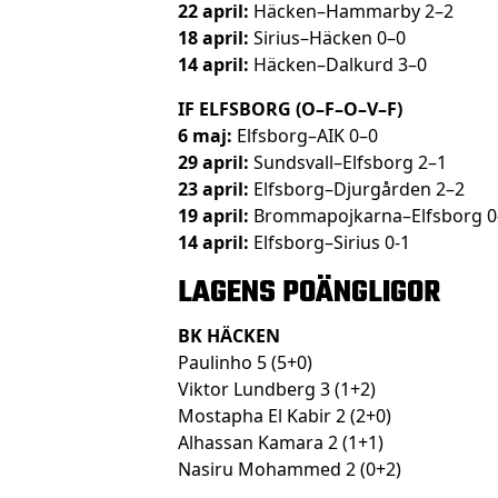
22 april:
Häcken–Hammarby 2–2
18 april:
Sirius–Häcken 0–0
14 april:
Häcken–Dalkurd 3–0
IF ELFSBORG (O–F–O–V–F)
6 maj:
Elfsborg–AIK 0–0
29 april:
Sundsvall–Elfsborg 2–1
23 april:
Elfsborg–Djurgården 2–2
19 april:
Brommapojkarna–Elfsborg 0
14 april:
Elfsborg–Sirius 0-1
LAGENS POÄNGLIGOR
BK HÄCKEN
Paulinho 5 (5+0)
Viktor Lundberg 3 (1+2)
Mostapha El Kabir 2 (2+0)
Alhassan Kamara 2 (1+1)
Nasiru Mohammed 2 (0+2)