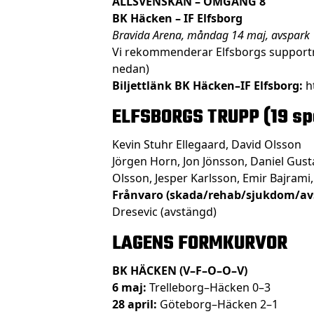
ALLSVENSKAN – OMGÅNG 8
BK Häcken – IF Elfsborg
Bravida Arena, måndag 14 maj, avspark
Vi rekommenderar Elfsborgs supportra
nedan)
Biljettlänk BK Häcken–IF Elfsborg:
h
ELFSBORGS TRUPP (19 sp
Kevin Stuhr Ellegaard, David Olsson
Jörgen Horn, Jon Jönsson, Daniel Gusta
Olsson, Jesper Karlsson, Emir Bajrami,
Frånvaro (skada/rehab/sjukdom/av
Dresevic (avstängd)
LAGENS FORMKURVOR
BK HÄCKEN (V–F–O–O–V)
6 maj:
Trelleborg–Häcken 0–3
28 april:
Göteborg–Häcken 2–1