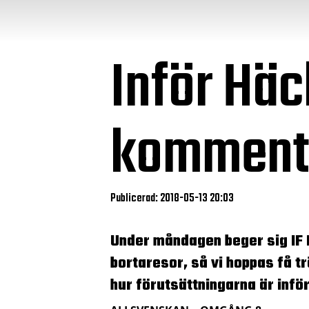
Inför Häc
komment
Publicerad: 2018-05-13 20:03
Under måndagen beger sig IF El
bortaresor, så vi hoppas få t
hur förutsättningarna är inf