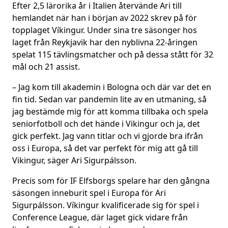
Efter 2,5 lärorika år i Italien återvände Ari till
hemlandet när han i början av 2022 skrev på för
topplaget Víkingur. Under sina tre säsonger hos
laget från Reykjavik har den nyblivna 22-åringen
spelat 115 tävlingsmatcher och på dessa stått för 32
mål och 21 assist.
– Jag kom till akademin i Bologna och där var det en
fin tid. Sedan var pandemin lite av en utmaning, så
jag bestämde mig för att komma tillbaka och spela
seniorfotboll och det hände i Vikingur och ja, det
gick perfekt. Jag vann titlar och vi gjorde bra ifrån
oss i Europa, så det var perfekt för mig att gå till
Vikingur, säger Ari Sigurpálsson.
Precis som för IF Elfsborgs spelare har den gångna
säsongen inneburit spel i Europa för Ari
Sigurpálsson. Víkingur kvalificerade sig för spel i
Conference League, där laget gick vidare från