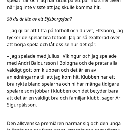
spelat här och jag har tittat på ett par matcher även
när jag inte visste att jag skulle komma hit.
Så du är lite av ett Elfsborgsfan?
– Jag gillar att titta på fotboll och du vet, Elfsborg, jag
tycker de spelar bra fotboll. Jag är så exalterad över
att börja spela och låt oss se hur det går.
– Jag spelade med Julius i Vikingur och jag spelade
med Andri Baldursson i Bologna och de pratar alla
väldigt gott om klubben och det är en av
anledningarna till att jag kom hit. Klubben har ett
bra rykte bland spelarna och ni har många tidigare
spelare som jobbar i klubben och det betyder bara
att det är en väldigt bra och familjär klubb, säger Ari
Sigurpálsson.
Den allsvenska premiären närmar sig och den unga