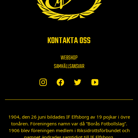
KONTAKTA OSS
WEBSHOP
SAMHÄLLSANSVAR
1904, den 26 juni bildades IF Elfsborg av 19 pojkar i övre
tonåren. Föreningens namn var då ”Borås Fotbollslag”.
1906 blev föreningen medlem i Riksidrottsförbundet och
namnet ändrades samtidigt till IF Elfsborg.