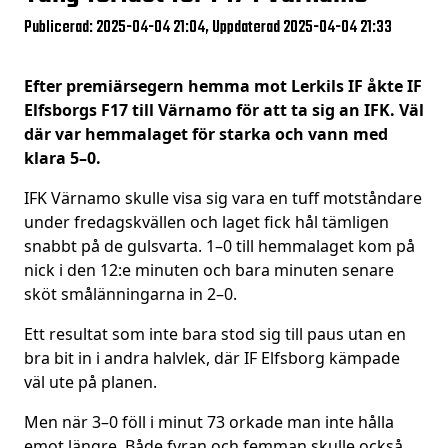
Publicerad: 2025-04-04 21:04, Uppdaterad 2025-04-04 21:33
Efter premiärsegern hemma mot Lerkils IF åkte IF
Elfsborgs F17 till Värnamo för att ta sig an IFK. Väl
där var hemmalaget för starka och vann med
klara 5–0.
IFK Värnamo skulle visa sig vara en tuff motståndare
under fredagskvällen och laget fick hål tämligen
snabbt på de gulsvarta. 1–0 till hemmalaget kom på
nick i den 12:e minuten och bara minuten senare
sköt smålänningarna in 2–0.
Ett resultat som inte bara stod sig till paus utan en
bra bit in i andra halvlek, där IF Elfsborg kämpade
väl ute på planen.
Men när 3–0 föll i minut 73 orkade man inte hålla
emot längre. Både fyran och femman skulle också