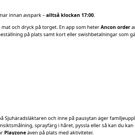
mmar innan avspark –
alltså klockan 17:00
.
r mat och dryck på torget. En app som heter
Ancon order
an
 beställning på plats samt kort eller swishbetalningar som gä
 på Sjuhäradsläktaren och inne på pausytan äger familjeupp
iktsmålning, sprayfärg i håret, pyssla eller så kan du kan 
är
Playzone
även på plats med aktiviteter.