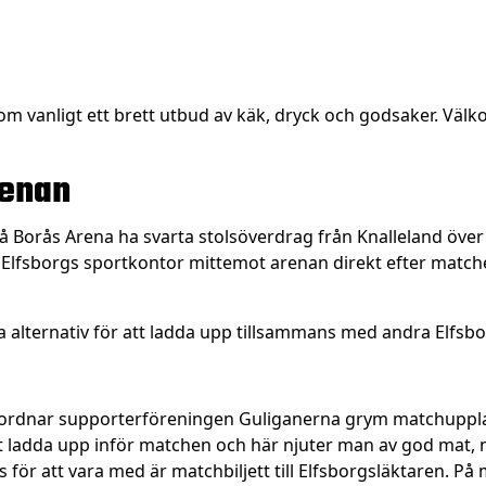
om vanligt ett brett utbud av käk, dryck och godsaker. Välk
renan
å Borås Arena ha svarta stolsöverdrag från Knalleland över 
IF Elfsborgs sportkontor mittemot arenan direkt efter match
 alternativ för att ladda upp tillsammans med andra Elfsbo
nordnar supporterföreningen Guliganerna grym matchuppla
tt ladda upp inför matchen och här njuter man av god mat, 
ör att vara med är matchbiljett till Elfsborgsläktaren. P