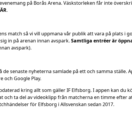
s evenemang på Borås Arena. Väskstorleken får inte överskr
ÄR
.
ns match så vi vill uppmana vår publik att vara på plats i g
a sig in på arenan innan avspark.
Samtliga entréer är öppn
nnan avspark).
å de senaste nyheterna samlade på ett och samma ställe. 
e och Google Play.
pdaterad kring allt som gäller IF Elfsborg. I appen kan du kö
t och ta del av videoklipp från matcherna en timme efter at
chhändelser för Elfsborg i Allsvenskan sedan 2017.