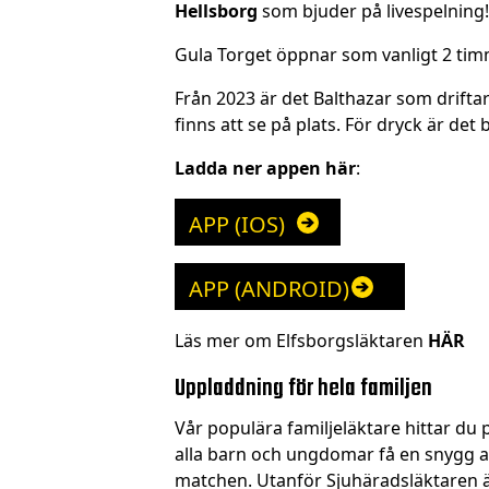
Hellsborg
som bjuder på livespelning!
Gula Torget öppnar som vanligt 2 ti
Från 2023 är det Balthazar som drifta
finns att se på plats. För dryck är det
Ladda ner appen här
:
APP (IOS)
APP (ANDROID)
Läs mer om Elfsborgsläktaren
HÄR
Uppladdning för hela familjen
Vår populära familjeläktare hittar du
alla barn och ungdomar få en snygg ans
matchen. Utanför Sjuhäradsläktaren 