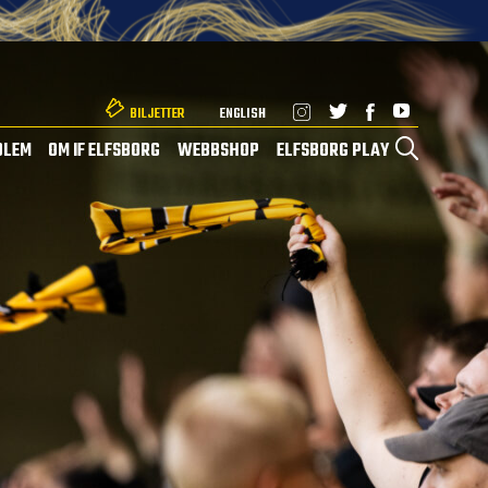
BILJETTER
ENGLISH
DLEM
OM IF ELFSBORG
WEBBSHOP
ELFSBORG PLAY