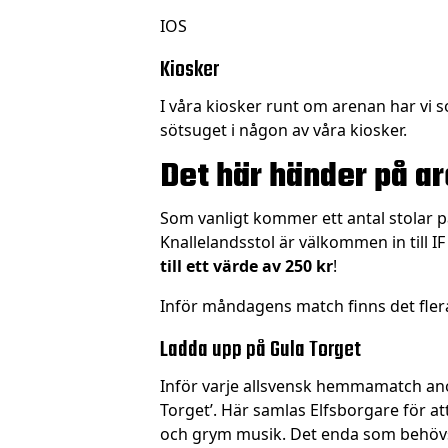
IOS
Kiosker
I våra kiosker runt om arenan har vi s
sötsuget i någon av våra kiosker.
Det här händer på a
Som vanligt kommer ett antal stolar p
Knallelandsstol är välkommen in till 
till ett värde av 250 kr
!
Inför måndagens match finns det flera
Ladda upp på Gula Torget
Inför varje allsvensk hemmamatch a
Torget’. Här samlas Elfsborgare för a
och grym musik. Det enda som behövs f