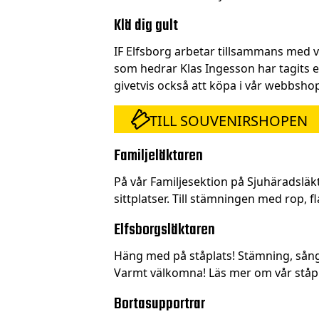
Klä dig gult
IF Elfsborg arbetar tillsammans med v
som hedrar Klas Ingesson har tagits em
givetvis också att köpa i vår webbsho
TILL SOUVENIRSHOPEN
Familjeläktaren
På vår Familjesektion på Sjuhäradsläkt
sittplatser. Till stämningen med rop, f
Elfsborgsläktaren
Häng med på ståplats! Stämning, sång
Varmt välkomna! Läs mer om vår ståp
Bortasupportrar