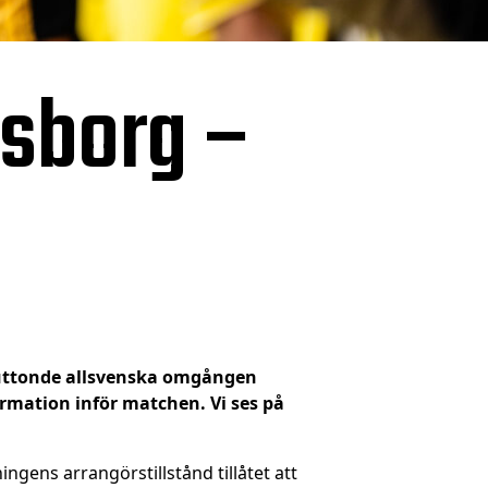
fsborg –
sjuttonde allsvenska omgången
ormation inför matchen. Vi ses på
ngens arrangörstillstånd tillåtet att