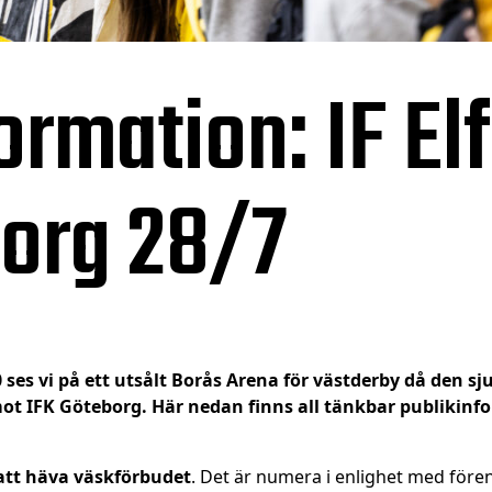
ormation: IF El
borg 28/7
 ses vi på ett utsålt Borås Arena för västderby då den 
mot IFK Göteborg. Här nedan finns all tänkbar publikinf
att häva väskförbudet
. Det är numera i enlighet med föreni