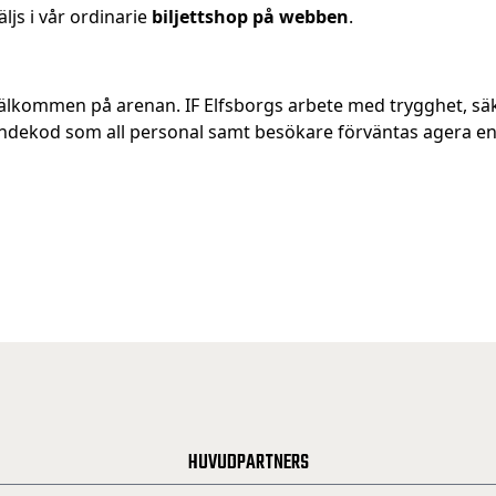
äljs i vår ordinarie
biljettshop på webben
.
h välkommen på arenan. IF Elfsborgs arbete med trygghet, sä
dekod som all personal samt besökare förväntas agera enl
HUVUDPARTNERS