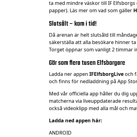
ta med mindre väskor till IF Elfsborg
papper). Läs mer om vad som gäller
H
Slutsålt – kom i tid!
Då arenan är helt slutsåld till måndage
säkerställa att alla besökare hinner t
Torget öppnar som vanligt 2 timmar i
Gör som flera tusen Elfsborgare
Ladda ner appen
IFElfsborgLive
och f
och finns för nedladdning på App Stor
Med vår officiella app håller du dig up
matcherna via liveuppdaterade resulta
också videoklipp med alla mål och mat
Ladda ned appen här:
ANDROID