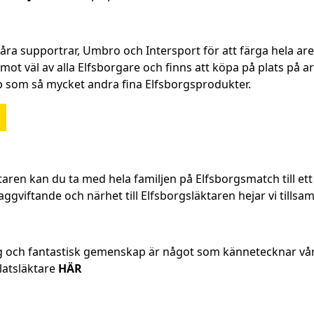
åra supportrar, Umbro och Intersport för att färga hela are
ot väl av alla Elfsborgare och finns att köpa på plats på a
p som så mycket andra fina Elfsborgsprodukter.
aren kan du ta med hela familjen på Elfsborgsmatch till ett
laggviftande och närhet till Elfsborgsläktaren hejar vi tillsa
 och fantastisk gemenskap är något som kännetecknar vår s
latsläktare
HÄR