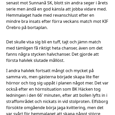
senast mot Sunnanå SK, blott sin andra seger i årets
serie men ändå en god känsla att jobba vidare med.
Hemmalaget hade med revanschlust efter en
mindre bra insats efter förra veckans match mot KIF
Örebro på bortaplan.
Det skulle visa sig bli en tuff, tajt och jämn match
med tämligen få riktigt heta chanser, även om det
fanns några stycken halvchanser. Det gjorde att
första halvlek slutade mållöst.
I andra halvlek fortsatt mångt och mycket på
samma vis, men gästerna började skapa lite fler
hörnor och tog sig uppåt i planen något mer. Det var
också efter en hörnsituation som BK Häcken tog
ledningen i den 66′ minuten, efter att bollen lyfts in i
straffområdet och nickats in vid stolproten. Elfsborg
försökte omgående börja jaga kvittering, men det
var svårt för hemmalaget att skapa något större