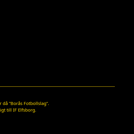
 då ”Borås Fotbollslag”.
 till IF Elfsborg.