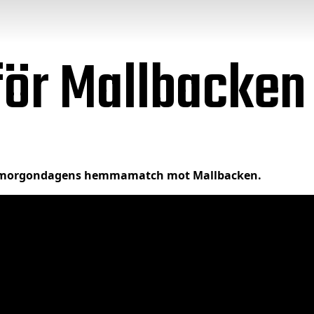
nför Mallbacke
ör morgondagens hemmamatch mot Mallbacken.