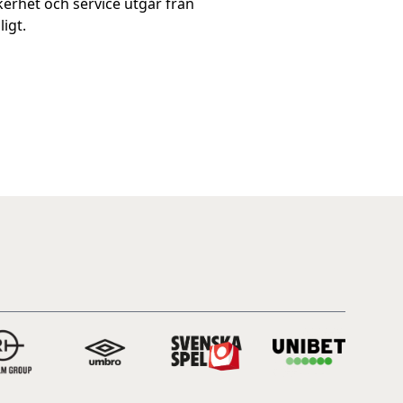
kerhet och service utgår från
igt.