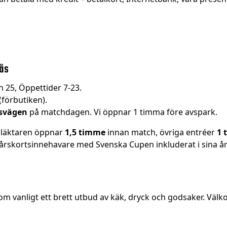
rås
 25, Öppettider 7-23.
(förbutiken).
svägen
på matchdagen. Vi öppnar 1 timma före avspark.
gsläktaren öppnar
1,5 timme
innan match, övriga entréer
1 
h årskortsinnehavare med Svenska Cupen inkluderat i sina års
om vanligt ett brett utbud av käk, dryck och godsaker. Välk