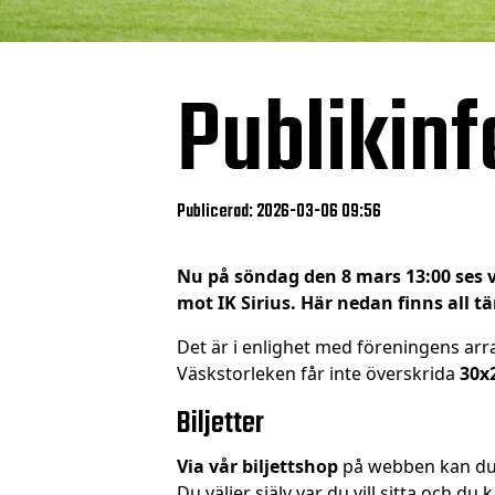
Publikinf
Publicerad: 2026-03-06 09:56
Nu på söndag den 8 mars 13:00 ses 
mot IK Sirius. Här nedan finns all 
Det är i enlighet med föreningens arra
Väskstorleken får inte överskrida
30x
Biljetter
Via vår biljettshop
på webben kan du i
Du väljer själv var du vill sitta och d