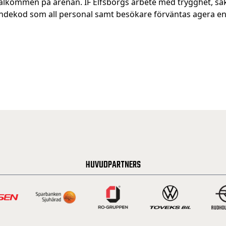
h välkommen på arenan. IF Elfsborgs arbete med trygghet, sä
dekod som all personal samt besökare förväntas agera enl
HUVUDPARTNERS