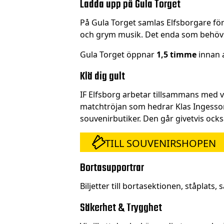
Ladda upp på Gula Torget
På Gula Torget samlas Elfsborgare för
och grym musik. Det enda som behövs f
Gula Torget öppnar
1,5 timme
innan 
Klä dig gult
IF Elfsborg arbetar tillsammans med vå
matchtröjan som hedrar Klas Ingesson h
souvenirbutiker. Den går givetvis ock
TILL SOUVENIRSHOPEN
Bortasupportrar
Biljetter till bortasektionen, ståplats, s
Säkerhet & Trygghet