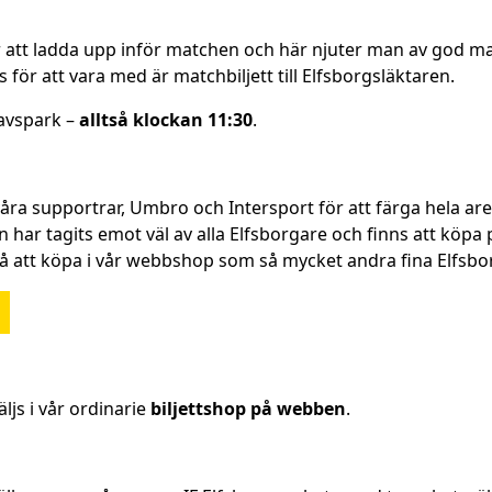
 att ladda upp inför matchen och här njuter man av god ma
ör att vara med är matchbiljett till Elfsborgsläktaren.
avspark –
alltså klockan 11:30
.
ra supportrar, Umbro och Intersport för att färga hela aren
ar tagits emot väl av alla Elfsborgare och finns att köpa p
så att köpa i vår webbshop som så mycket andra fina Elfsb
äljs i vår ordinarie
biljettshop på webben
.