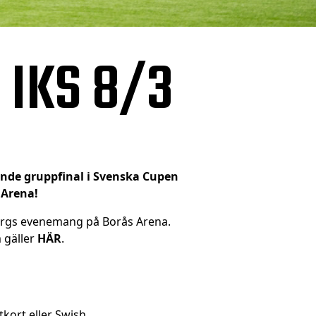
– IKS 8/3
ande gruppfinal i Svenska Cupen
 Arena!
fsborgs evenemang på Borås Arena.
 gäller
HÄR
.
tkort eller Swish.