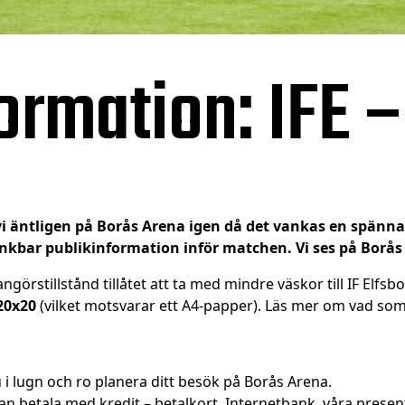
ormation: IFE 
vi äntligen på Borås Arena igen då det vankas en spänn
tänkbar publikinformation inför matchen. Vi ses på Borås
ngörstillstånd tillåtet att ta med mindre väskor till IF El
20x20
(vilket motsvarar ett A4-papper). Läs mer om vad som
 lugn och ro planera ditt besök på Borås Arena.
u kan betala med kredit – betalkort, Internetbank, våra presen