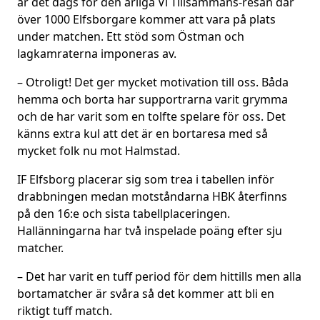
är det dags för den årliga Vi Tillsammans-resan där
över 1000 Elfsborgare kommer att vara på plats
under matchen. Ett stöd som Östman och
lagkamraterna imponeras av.
– Otroligt! Det ger mycket motivation till oss. Båda
hemma och borta har supportrarna varit grymma
och de har varit som en tolfte spelare för oss. Det
känns extra kul att det är en bortaresa med så
mycket folk nu mot Halmstad.
IF Elfsborg placerar sig som trea i tabellen inför
drabbningen medan motståndarna HBK återfinns
på den 16:e och sista tabellplaceringen.
Hallänningarna har två inspelade poäng efter sju
matcher.
– Det har varit en tuff period för dem hittills men alla
bortamatcher är svåra så det kommer att bli en
riktigt tuff match.