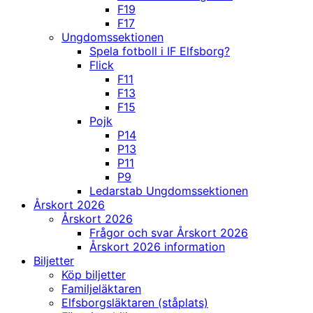
F19
F17
Ungdomssektionen
Spela fotboll i IF Elfsborg?
Flick
F11
F13
F15
Pojk
P14
P13
P11
P9
Ledarstab Ungdomssektionen
Årskort 2026
Årskort 2026
Frågor och svar Årskort 2026
Årskort 2026 information
Biljetter
Köp biljetter
Familjeläktaren
Elfsborgsläktaren (ståplats)