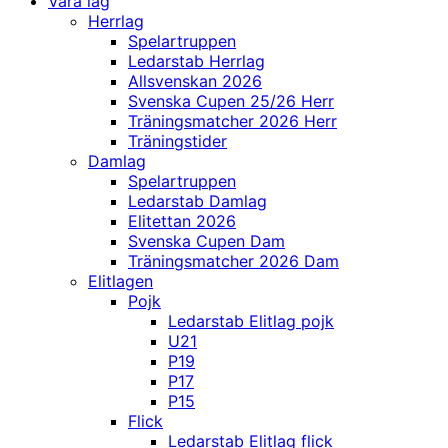
Våra lag
Herrlag
Spelartruppen
Ledarstab Herrlag
Allsvenskan 2026
Svenska Cupen 25/26 Herr
Träningsmatcher 2026 Herr
Träningstider
Damlag
Spelartruppen
Ledarstab Damlag
Elitettan 2026
Svenska Cupen Dam
Träningsmatcher 2026 Dam
Elitlagen
Pojk
Ledarstab Elitlag pojk
U21
P19
P17
P15
Flick
Ledarstab Elitlag flick