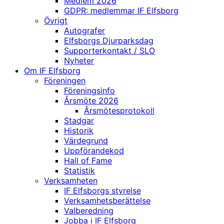
Medlem 2026
GDPR: medlemmar IF Elfsborg
Övrigt
Autografer
Elfsborgs Djurparksdag
Supporterkontakt / SLO
Nyheter
Om IF Elfsborg
Föreningen
Föreningsinfo
Årsmöte 2026
Årsmötesprotokoll
Stadgar
Historik
Värdegrund
Uppförandekod
Hall of Fame
Statistik
Verksamheten
IF Elfsborgs styrelse
Verksamhetsberättelse
Valberedning
Jobba i IF Elfsborg