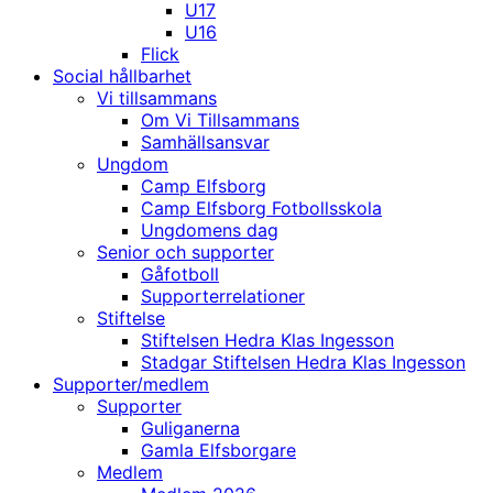
U17
U16
Flick
Social hållbarhet
Vi tillsammans
Om Vi Tillsammans
Samhällsansvar
Ungdom
Camp Elfsborg
Camp Elfsborg Fotbollsskola
Ungdomens dag
Senior och supporter
Gåfotboll
Supporterrelationer
Stiftelse
Stiftelsen Hedra Klas Ingesson
Stadgar Stiftelsen Hedra Klas Ingesson
Supporter/medlem
Supporter
Guliganerna
Gamla Elfsborgare
Medlem