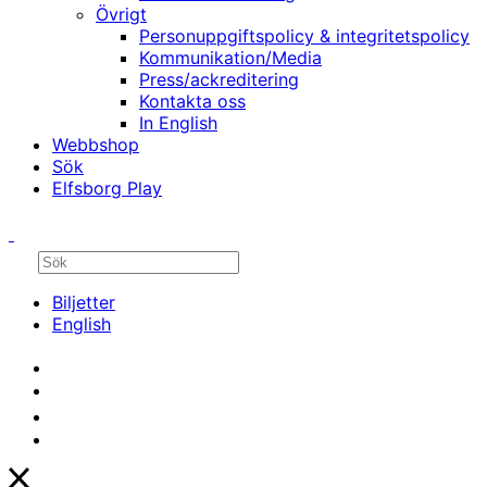
Övrigt
Personuppgiftspolicy & integritetspolicy
Kommunikation/Media
Press/ackreditering
Kontakta oss
In English
Webbshop
Sök
Elfsborg Play
Biljetter
English