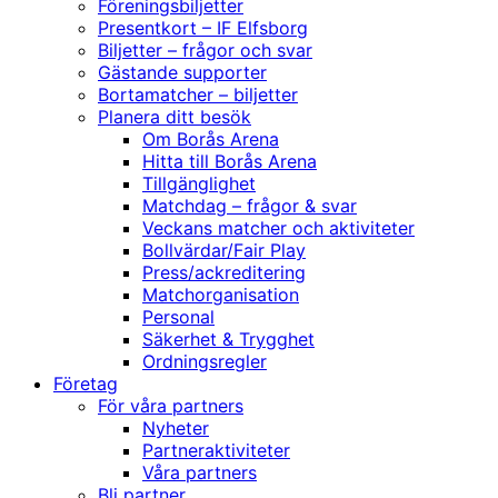
Föreningsbiljetter
Presentkort – IF Elfsborg
Biljetter – frågor och svar
Gästande supporter
Bortamatcher – biljetter
Planera ditt besök
Om Borås Arena
Hitta till Borås Arena
Tillgänglighet
Matchdag – frågor & svar
Veckans matcher och aktiviteter
Bollvärdar/Fair Play
Press/ackreditering
Matchorganisation
Personal
Säkerhet & Trygghet
Ordningsregler
Företag
För våra partners
Nyheter
Partneraktiviteter
Våra partners
Bli partner