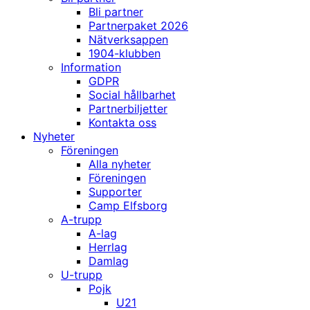
Bli partner
Partnerpaket 2026
Nätverksappen
1904-klubben
Information
GDPR
Social hållbarhet
Partnerbiljetter
Kontakta oss
Nyheter
Föreningen
Alla nyheter
Föreningen
Supporter
Camp Elfsborg
A-trupp
A-lag
Herrlag
Damlag
U-trupp
Pojk
U21