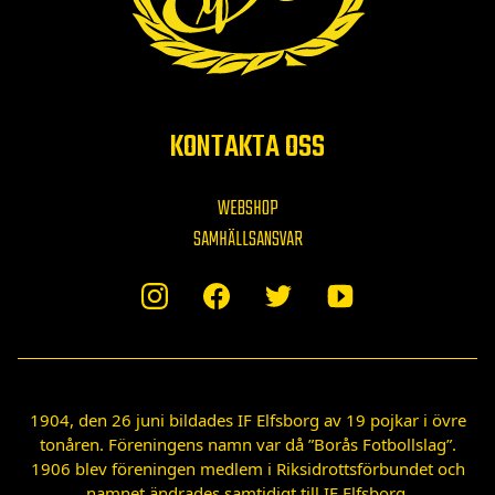
KONTAKTA OSS
WEBSHOP
SAMHÄLLSANSVAR
1904, den 26 juni bildades IF Elfsborg av 19 pojkar i övre
tonåren. Föreningens namn var då ”Borås Fotbollslag”.
1906 blev föreningen medlem i Riksidrottsförbundet och
namnet ändrades samtidigt till IF Elfsborg.