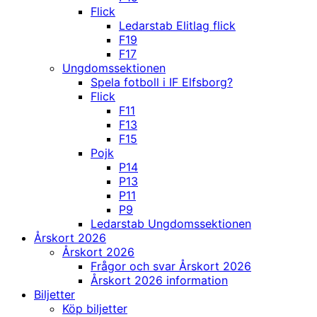
Flick
Ledarstab Elitlag flick
F19
F17
Ungdomssektionen
Spela fotboll i IF Elfsborg?
Flick
F11
F13
F15
Pojk
P14
P13
P11
P9
Ledarstab Ungdomssektionen
Årskort 2026
Årskort 2026
Frågor och svar Årskort 2026
Årskort 2026 information
Biljetter
Köp biljetter