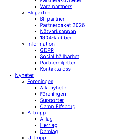
Partneraktiviteter
Våra partners
Bli partner
Bli partner
Partnerpaket 2026
Nätverksappen
1904-klubben
Information
GDPR
Social hållbarhet
Partnerbiljetter
Kontakta oss
Nyheter
Föreningen
Alla nyheter
Föreningen
Supporter
Camp Elfsborg
A-trupp
A-lag
Herrlag
Damlag
U-trupp