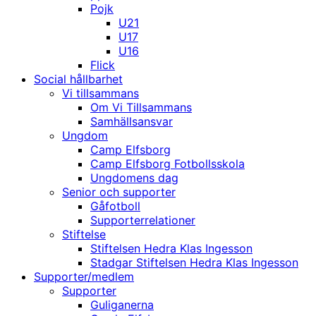
Pojk
U21
U17
U16
Flick
Social hållbarhet
Vi tillsammans
Om Vi Tillsammans
Samhällsansvar
Ungdom
Camp Elfsborg
Camp Elfsborg Fotbollsskola
Ungdomens dag
Senior och supporter
Gåfotboll
Supporterrelationer
Stiftelse
Stiftelsen Hedra Klas Ingesson
Stadgar Stiftelsen Hedra Klas Ingesson
Supporter/medlem
Supporter
Guliganerna