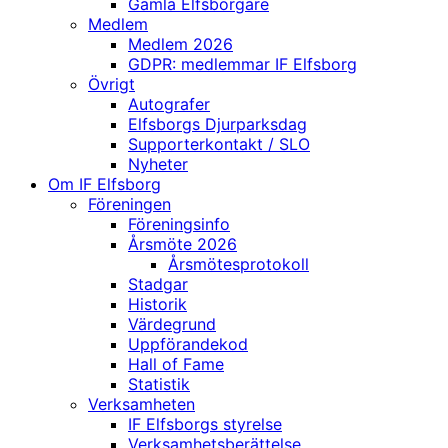
Gamla Elfsborgare
Medlem
Medlem 2026
GDPR: medlemmar IF Elfsborg
Övrigt
Autografer
Elfsborgs Djurparksdag
Supporterkontakt / SLO
Nyheter
Om IF Elfsborg
Föreningen
Föreningsinfo
Årsmöte 2026
Årsmötesprotokoll
Stadgar
Historik
Värdegrund
Uppförandekod
Hall of Fame
Statistik
Verksamheten
IF Elfsborgs styrelse
Verksamhetsberättelse