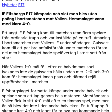
Nyheter
F17
IF Elfsborgs F17 kämpade och slet men blev utan
poäng i bortamatchen mot Vallen. Hemmalaget vann
med klara 4–0.
Ett ungt IF Elfsborg kom till matchen utan flera spelare
från ordinarie trupp och var inställda på en tuff utmaning
i bortamatchen mot Vallens IF under söndagen. Gulsvart
kom till ett par bra anfallsförsök under matchens första
del men hemmalaget hade spelövertag i stort sett från
start.
När Vallens 1–0-mål föll efter en halvtimmas spel
lyckades inte de gulsvarta hålla undan mer. 2–0 och 3–0
kom för hemmalaget innan paus och därmed rejäl
uppförsbacke i matchen.
Elfsborgslaget fortsatte kämpa under andra halvlek och
spelade som ett lag genom hela matchen. Motståndarna
Vallen fick in sitt 4–0-mål efter en timmas spel, men mer
än så blev det inte i den andra halvleken. En tuff uppgift
slutade just 4-0 och laget får ta nya tag kommande helg