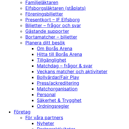
Familjeläktaren
Elfsborgsläktaren (ståplats)
Föreningsbiljetter
Presentkort – IF Elfsborg
Biljetter – frågor och svar
Gästande supporter
Bortamatcher – biljetter
Planera ditt besök
Om Borås Arena
Hitta till Borås Arena
Tillgänglighet
Matchdag – frågor & svar
Veckans matcher och aktiviteter
Bollvärdar/Fair Play
Press/ackreditering
Matchorganisation
Personal
Säkerhet & Trygghet
Ordningsregler
Företag
För våra partners
Nyheter