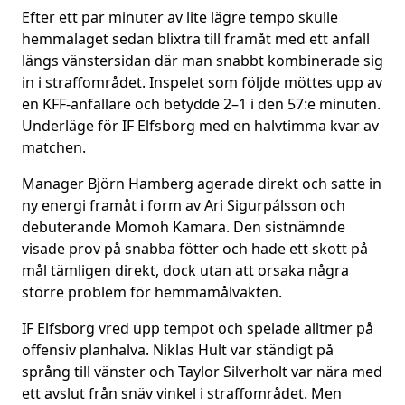
Efter ett par minuter av lite lägre tempo skulle
hemmalaget sedan blixtra till framåt med ett anfall
längs vänstersidan där man snabbt kombinerade sig
in i straffområdet. Inspelet som följde möttes upp av
en KFF-anfallare och betydde 2–1 i den 57:e minuten.
Underläge för IF Elfsborg med en halvtimma kvar av
matchen.
Manager Björn Hamberg agerade direkt och satte in
ny energi framåt i form av Ari Sigurpálsson och
debuterande Momoh Kamara. Den sistnämnde
visade prov på snabba fötter och hade ett skott på
mål tämligen direkt, dock utan att orsaka några
större problem för hemmamålvakten.
IF Elfsborg vred upp tempot och spelade alltmer på
offensiv planhalva. Niklas Hult var ständigt på
språng till vänster och Taylor Silverholt var nära med
ett avslut från snäv vinkel i straffområdet. Men