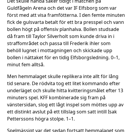
Det skulle hända saker tidigt i matchen på
Guldfågeln Arena och det var IF Elfsborg som var
först med att visa framfötterna. I den femte minuten
fick de gulsvarta betalt för ett bra presspel och vann
bollen högt på offensiv planhalva. Bollen studsade
då fram till Taylor Silverholt som kunde driva in i
straffområdet och passa till Frederik ihler som
behöll lugnet i mottagningen och skickade upp
bollen i nättaket för en tidig Elfsborgsledning. 0–1,
minut fem alltså.
Men hemmalaget skulle replikera inte allt för lång
tid senare. De rödvita tog ett litet kommando efter
underläget och skulle hitta kvitteringsmålet efter 13
minuters spel. KFF kombinerade sig fram på
vänstersidan, slog ett lågt inspel som möttes upp av
ett distinkt avslut på ett tillslag som satt intill Isak
Petterssons högra stolpe. 1–1.
Spelmässigt var det sedan fortsatt hemmalaget som