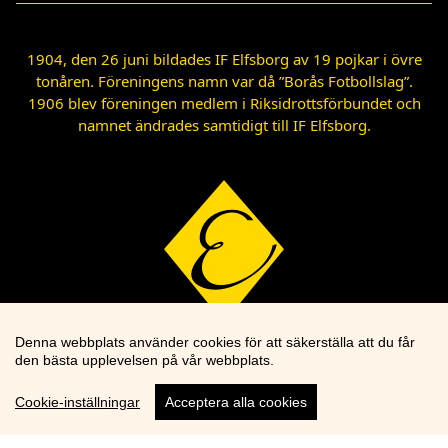
1904, den 26 juni bildades IF Elfsborg av 19 pojkar i övre
tonåren. Föreningens namn var då ”Borås Fotbollslag”.
1906 blev föreningen medlem i Riksidrottsförbundet och
namnet ändrades samtidigt till IF Elfsborg.
Denna webbplats använder cookies för att säkerställa att du får
den bästa upplevelsen på vår webbplats.
Cookie-inställningar
Acceptera alla cookies
Cookie knapp