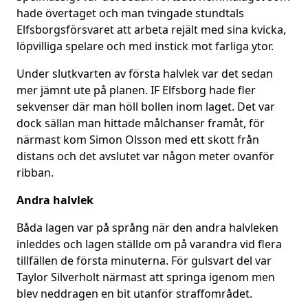
hade övertaget och man tvingade stundtals
Elfsborgsförsvaret att arbeta rejält med sina kvicka,
löpvilliga spelare och med instick mot farliga ytor.
Under slutkvarten av första halvlek var det sedan
mer jämnt ute på planen. IF Elfsborg hade fler
sekvenser där man höll bollen inom laget. Det var
dock sällan man hittade målchanser framåt, för
närmast kom Simon Olsson med ett skott från
distans och det avslutet var någon meter ovanför
ribban.
Andra halvlek
Båda lagen var på språng när den andra halvleken
inleddes och lagen ställde om på varandra vid flera
tillfällen de första minuterna. För gulsvart del var
Taylor Silverholt närmast att springa igenom men
blev neddragen en bit utanför straffområdet.