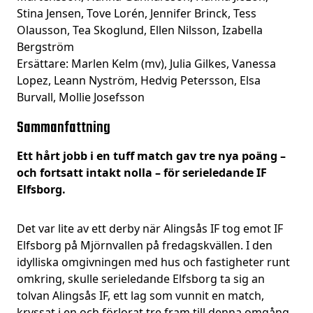
Stina Jensen, Tove Lorén, Jennifer Brinck, Tess
Olausson, Tea Skoglund, Ellen Nilsson, Izabella
Bergström
Ersättare: Marlen Kelm (mv), Julia Gilkes, Vanessa
Lopez, Leann Nyström, Hedvig Petersson, Elsa
Burvall, Mollie Josefsson
Sammanfattning
Ett hårt jobb i en tuff match gav tre nya poäng –
och fortsatt intakt nolla – för serieledande IF
Elfsborg.
Det var lite av ett derby när Alingsås IF tog emot IF
Elfsborg på Mjörnvallen på fredagskvällen. I den
idylliska omgivningen med hus och fastigheter runt
omkring, skulle serieledande Elfsborg ta sig an
tolvan Alingsås IF, ett lag som vunnit en match,
kryssat i en och förlorat tre fram till denna omgång.