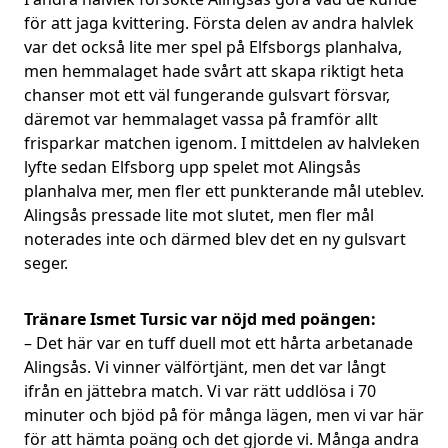
för att jaga kvittering. Första delen av andra halvlek
var det också lite mer spel på Elfsborgs planhalva,
men hemmalaget hade svårt att skapa riktigt heta
chanser mot ett väl fungerande gulsvart försvar,
däremot var hemmalaget vassa på framför allt
frisparkar matchen igenom. I mittdelen av halvleken
lyfte sedan Elfsborg upp spelet mot Alingsås
planhalva mer, men fler ett punkterande mål uteblev.
Alingsås pressade lite mot slutet, men fler mål
noterades inte och därmed blev det en ny gulsvart
seger.
Tränare Ismet Tursic var nöjd med poängen:
– Det här var en tuff duell mot ett hårta arbetanade
Alingsås. Vi vinner välförtjänt, men det var långt
ifrån en jättebra match. Vi var rätt uddlösa i 70
minuter och bjöd på för många lägen, men vi var här
för att hämta poäng och det gjorde vi. Många andra