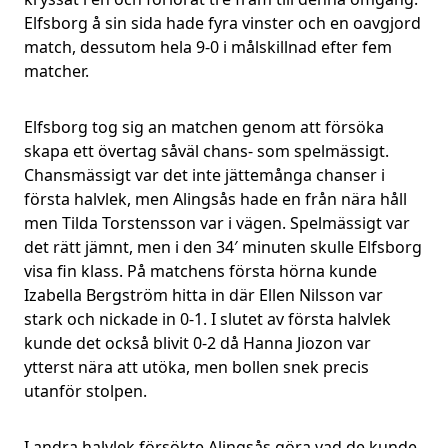
Elfsborg å sin sida hade fyra vinster och en oavgjord
match, dessutom hela 9-0 i målskillnad efter fem
matcher.
Elfsborg tog sig an matchen genom att försöka
skapa ett övertag såväl chans- som spelmässigt.
Chansmässigt var det inte jättemånga chanser i
första halvlek, men Alingsås hade en från nära håll
men Tilda Torstensson var i vägen. Spelmässigt var
det rätt jämnt, men i den 34′ minuten skulle Elfsborg
visa fin klass. På matchens första hörna kunde
Izabella Bergström hitta in där Ellen Nilsson var
stark och nickade in 0-1. I slutet av första halvlek
kunde det också blivit 0-2 då Hanna Jiozon var
ytterst nära att utöka, men bollen snek precis
utanför stolpen.
I andra halvlek försökte Alingsås göra vad de kunde