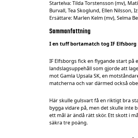
Startelva: Tilda Torstensson (mv), Ma
Burvall, Tea Skoglund, Ellen Nilsson, 
Ersättare: Marlen Kelm (mv), Selma Ber
Sammanfattning
I en tuff bortamatch tog IF Elfsborg 
IF Elfsborgs fick en flygande start på 
landslagsuppehåll som gjorde att lage
mot Gamla Upsala SK, en motståndare 
matcherna och var därmed också obe
Här skulle gulsvart få en riktigt bra 
bygga vidare på, men det skulle inte
ett mål är ändå rätt skör. Ett skott i
säkra tre poäng.