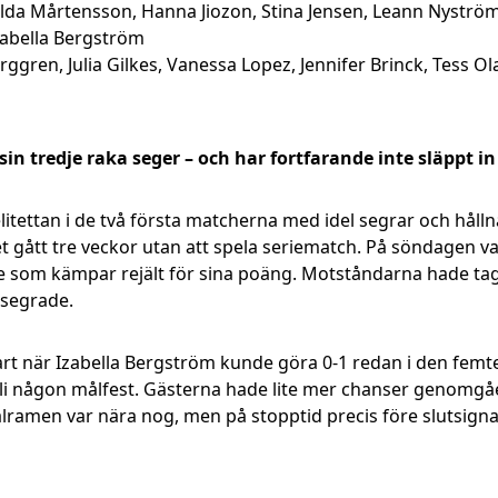
tilda Mårtensson, Hanna Jiozon, Stina Jensen, Leann Nyström
Izabella Bergström
ggren, Julia Gilkes, Vanessa Lopez, Jennifer Brinck, Tess O
sin tredje raka seger – och har fortfarande inte släppt in
elitettan i de två första matcherna med idel segrar och hållna
t gått tre veckor utan att spela seriematch. På söndagen va
som kämpar rejält för sina poäng. Motståndarna hade tagi
segrade.
start när Izabella Bergström kunde göra 0-1 redan i den femt
 bli någon målfest. Gästerna hade lite mer chanser genom
 målramen var nära nog, men på stopptid precis före slutsign