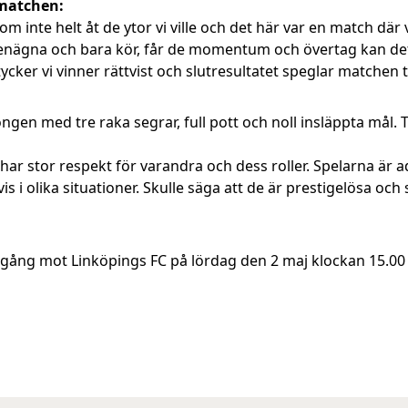
 matchen:
kom inte helt åt de ytor vi ville och det här var en match där
ägna och bara kör, får de momentum och övertag kan det b
ag tycker vi vinner rättvist och slutresultatet speglar matchen 
ngen med tre raka segrar, full pott och noll insläppta mål. T
 Vi har stor respekt för varandra och dess roller. Spelarna ä
is i olika situationer. Skulle säga att de är prestigelösa och
ång mot Linköpings FC på lördag den 2 maj klockan 15.00