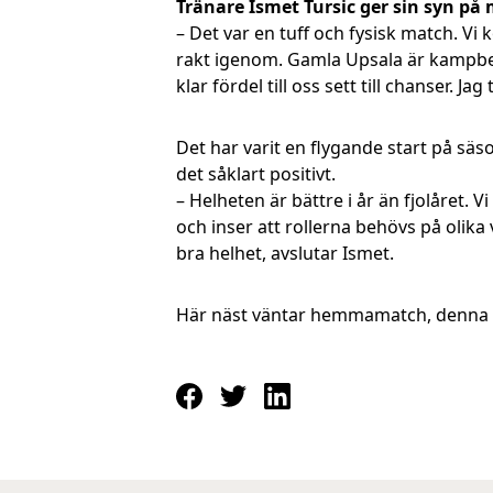
Tränare Ismet Tursic ger sin syn på
– Det var en tuff och fysisk match. Vi 
rakt igenom. Gamla Upsala är kampben
klar fördel till oss sett till chanser. J
Det har varit en flygande start på säso
det såklart positivt.
– Helheten är bättre i år än fjolåret.
och inser att rollerna behövs på olika v
bra helhet, avslutar Ismet.
Här näst väntar hemmamatch, denna g