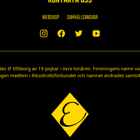
KONTAKTA OSS
WEBSHOP
SAMHÄLLSANSVAR
des IF Elfsborg av 19 pojkar i övre tonåren. Föreningens namn var
gen medlem i Riksidrottsförbundet och namnet ändrades samtidigt