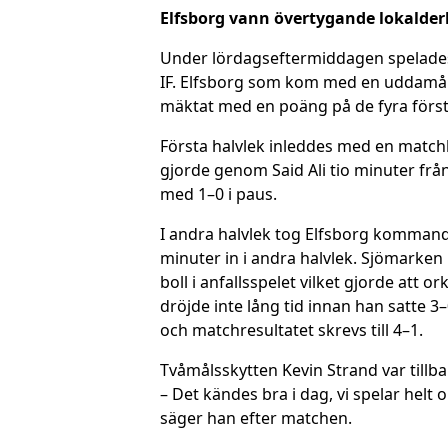
Elfsborg vann övertygande lokalder
Under lördagseftermiddagen spelades 
IF. Elfsborg som kom med en uddamåls
mäktat med en poäng på de fyra första
Första halvlek inleddes med en matchbi
gjorde genom Said Ali tio minuter frå
med 1–0 i paus.
I andra halvlek tog Elfsborg kommand
minuter in i andra halvlek. Sjömarken
boll i anfallsspelet vilket gjorde att
dröjde inte lång tid innan han satte 3
och matchresultatet skrevs till 4–1.
Tvåmålsskytten Kevin Strand var tillba
– Det kändes bra i dag, vi spelar helt 
säger han efter matchen.