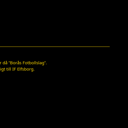
 då ”Borås Fotbollslag”.
 till IF Elfsborg.