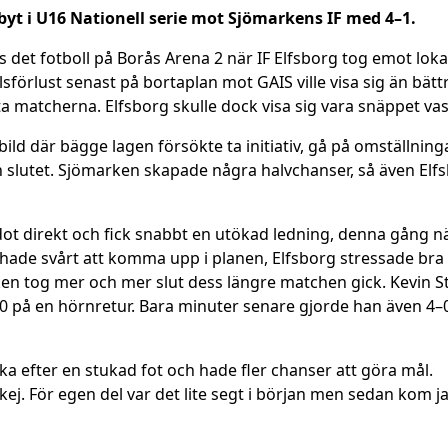
byt i U16 Nationell serie mot Sjömarkens IF med 4–1.
det fotboll på Borås Arena 2 när IF Elfsborg tog emot lok
förlust senast på bortaplan mot GAIS ville visa sig än bät
 matcherna. Elfsborg skulle dock visa sig vara snäppet vas
ld där bägge lagen försökte ta initiativ, gå på omställninga
n slutet. Sjömarken skapade några halvchanser, så även El
ot direkt och fick snabbt en utökad ledning, denna gång 
 hade svårt att komma upp i planen, Elfsborg stressade bra 
 orken tog mer och mer slut dess längre matchen gick. Kevin 
–0 på en hörnretur. Bara minuter senare gjorde han även 4–0.
ka efter en stukad fot och hade fler chanser att göra mål.
okej. För egen del var det lite segt i början men sedan kom j