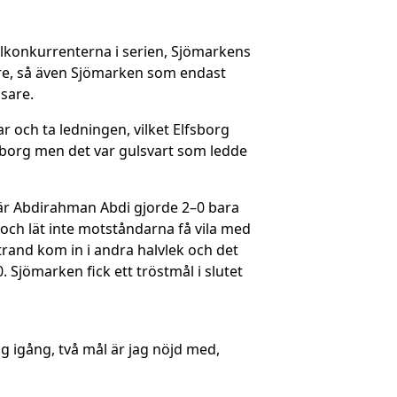
alkonkurrenterna i serien, Sjömarkens
tre, så även Sjömarken som endast
sare.
r och ta ledningen, vilket Elfsborg
fsborg men det var gulsvart som ledde
när Abdirahman Abdi gjorde 2–0 bara
och lät inte motståndarna få vila med
Strand kom in i andra halvlek och det
 Sjömarken fick ett tröstmål i slutet
ag igång, två mål är jag nöjd med,