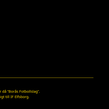
 då ”Borås Fotbollslag”.
 till IF Elfsborg.